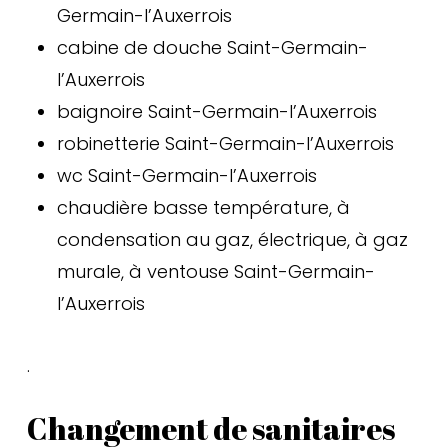
par téléphone, le plombier doit déjà être
Germain-l’Auxerrois
en mesure de donner une estimation du
cabine de douche Saint-Germain-
tarif de son intervention et de déterminer
l’Auxerrois
la cause de votre problème, ainsi que le
baignoire Saint-Germain-l’Auxerrois
temps nécessaire pour effectuer la
robinetterie Saint-Germain-l’Auxerrois
réparation : il faut pour cela que vous
wc Saint-Germain-l’Auxerrois
soyez précis dans votre demande. Enfin,
chaudière basse température, à
en faisant une petite recherche
condensation au gaz, électrique, à gaz
préalable, vous ne courrez plus le risque
murale, à ventouse Saint-Germain-
d’agir dans l’urgence et de faire le
l’Auxerrois
mauvais choix. Ainsi, prenez dès à
présent la résolution de contacter
.
quelques experts en plomberie dans
Changement de sanitaires
votre voisinage. Vous pourrez ainsi