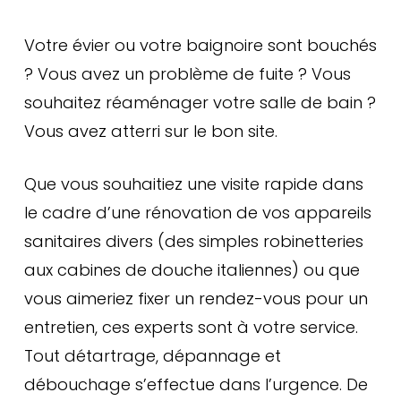
comparer leur devis à votre aise et faire
appel à un de ceux-là dès qu’un
Votre évier ou votre baignoire sont bouchés
problème se présente. C’est pourquoi
? Vous avez un problème de fuite ? Vous
nous vous conseillons vivement de
souhaitez réaménager votre salle de bain ?
contacter plusieurs prestataires actifs à
Vous avez atterri sur le bon site.
Paris et de garder leurs coordonnées
sous le coude en cas de besoin.
Que vous souhaitiez une visite rapide dans
le cadre d’une rénovation de vos appareils
sanitaires divers (des simples robinetteries
aux cabines de douche italiennes) ou que
vous aimeriez fixer un rendez-vous pour un
entretien, ces experts sont à votre service.
Tout détartrage, dépannage et
débouchage s’effectue dans l’urgence. De