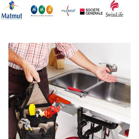
contre compétents pour l’installation de
Saint-Germain-l’Auxerrois
sanitaires. Penchez-vous également sur
installateur de machine à laver
les tarifs habituellement pratiqués par
Saint-Germain-l’Auxerrois
ces plombiers professionnels. Il arrive en
fuite de wc Saint-Germain-l’Auxerrois
effet fréquemment que les prix varient
changement de chauffe-eau Saint-
pour l’ampleur des travaux (temps de la
Germain-l’Auxerrois
prestation, distance à parcourir, heure et
remplacement de robinet Saint-
jour de l’intervention, matériel utilisé…). En
Germain-l’Auxerrois
effet, si un professionnel doit se déplacer
réparation de sanibroyeur Saint-
en soirée, durant les week-ends ou lors
Germain-l’Auxerrois
de jours fériés, son tarif horaire sera plus
urgence plomberie Saint-Germain-
élevé qu’en journée, aux heures de
l’Auxerrois
bureau. Enfin, si des pièces défectueuses
installation de wc Saint-Germain-
doivent être remplacées, cela aura
l’Auxerrois