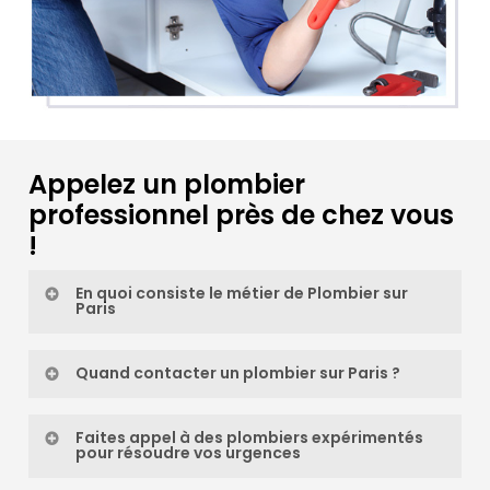
Appelez un plombier
professionnel près de chez vous
!
En quoi consiste le métier de Plombier sur
Paris
Prestations
Quand contacter un plombier sur Paris ?
entretien de chauffe-eau Saint-
C’est très simple, une fois qu’un
Faites appel à des plombiers expérimentés
Germain-l’Auxerrois
pour résoudre vos urgences
problème de tuyau est détecté. Ce
entretien de chauffe-eau à gaz