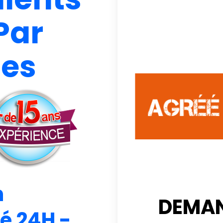
Par
ces
n
DEMAN
ié 24H -