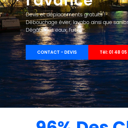
l'avance
Devis et déplacements gratuits !
Débouchage évier, lavabo ainsi que sanib
Dégâts des eaux, fuites
CONTACT - DEVIS
Tél: 01 48 05 
96% Des C