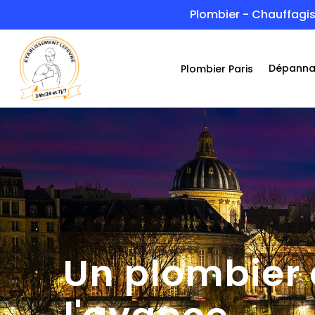
Skip
Plombier - Chauffagis
to
main
Dépann
Plombier Paris
content
Un plombier q