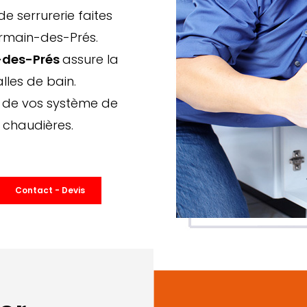
e serrurerie faites
ermain-des-Prés.
n-des-Prés
assure la
alles de bain.
on de vos système de
 chaudières.
Contact - Devis