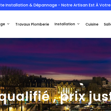
te Installation & Dépannage - Notre Artisan Est À Votre 
age
Installation
Travaux Plomberie
Cuisine
Sall
ualifié , prix ju