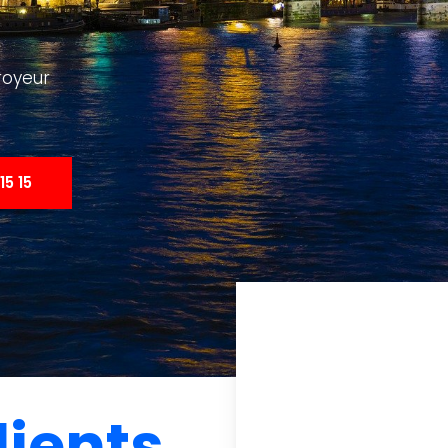
royeur
15 15
lients