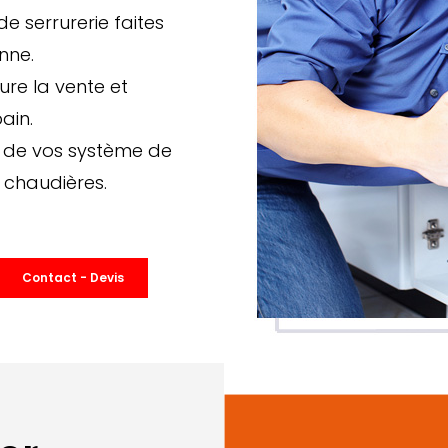
e serrurerie faites
nne.
ure la vente et
bain.
on de vos système de
 chaudières.
Contact - Devis