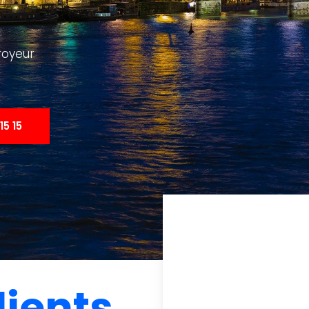
royeur
15 15
lients