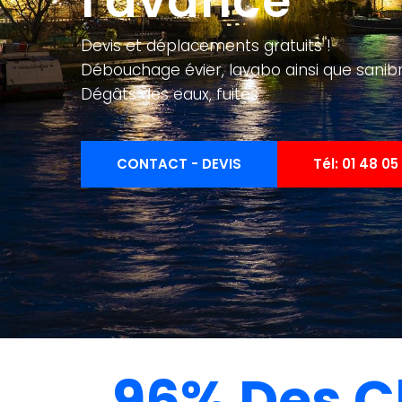
l'avance
Devis et déplacements gratuits !
Débouchage évier, lavabo ainsi que sanib
Dégâts des eaux, fuites
CONTACT - DEVIS
Tél: 01 48 05 
96% Des C