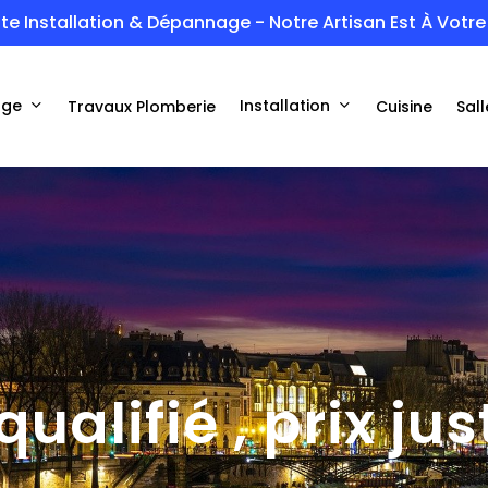
te Installation & Dépannage - Notre Artisan Est À Votre 
age
Installation
Travaux Plomberie
Cuisine
Sall
ualifié , prix ju