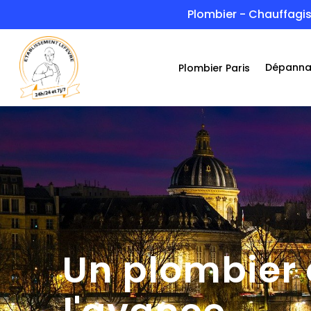
Skip
Plombier - Chauffagis
to
main
Dépann
Plombier Paris
content
Un plombier q