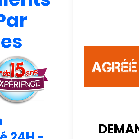
Par
ces
n
DEMAN
ié 24H -