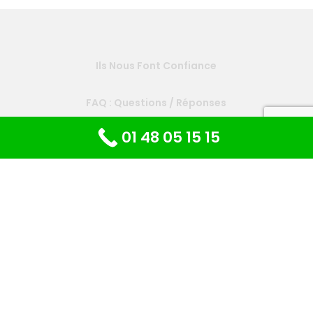
Ils Nous Font Confiance
FAQ : Questions / Réponses
Comment trouver un plombier
01 48 05 15 15
de confiance ?
L’ultime conseil pour
trouver un plombier
honnête
sur Internet serait tout simplement
de prendre son temps : prendre le temps
de regarder la réputation de l’entreprise,
de demander un devis en ligne ou au moins
d’appeler directement le standard pour se