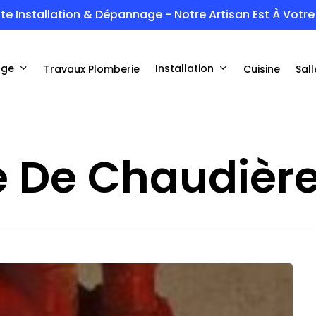
te Installation & Dépannage - Notre Artisan Est À Votre 
age
Installation
Travaux Plomberie
Cuisine
Sall
De Chaudière 