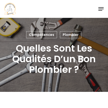
Skip
Men
to
Close
main
Menu
content
Compétences
Plombier
Quelles Sont Les
Qualités D’un Bon
Plombier ?