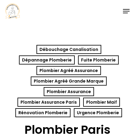
Skip
Men
to
Close
main
Menu
content
Débouchage Canalisation
Dépannage Plomberie
Fuite Plomberie
Plombier Agréé Assurance
Plombier Agréé Grande Marque
Plombier Assurance
Plombier Assurance Paris
Plombier Maif
Rénovation Plomberie
Urgence Plomberie
Plombier Paris