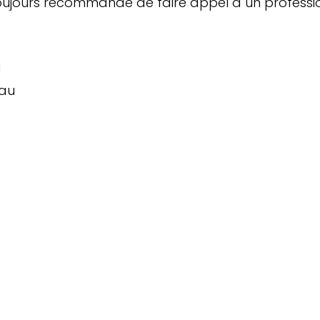
oujours recommandé de faire appel à un profession
u
au