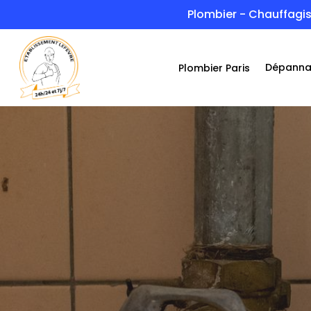
Skip
Plombier - Chauffagis
to
main
Dépann
Plombier Paris
content